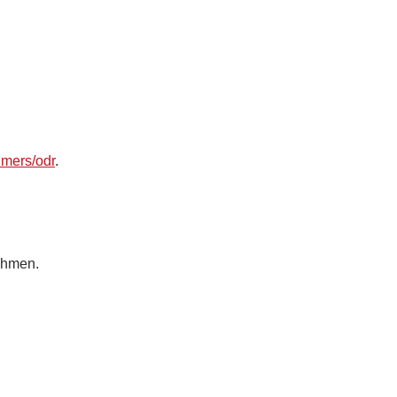
umers/odr
.
nehmen.