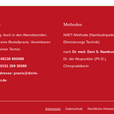
e
Methoden
ig. Auch in den Abendstunden.
NAET-Methode (Nambudripads 
 eine Bestellpraxis. Vereinbaren
Eliminierungs Technik)
 einen Termin.
nach
Dr. med. Devi S. Nambu
:
08136 893088
Dr. der Akupunktur (Ph.D.),
:
0151 269 38380
Chiropraktikerin
Adresse:
praxis@doris-
r.de
Impressum
Datenschutz
Rechtliche Hinwei